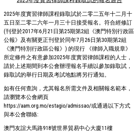
2025
年
度
實
習
律
師
課
程
錄
取
試
的
報
名
通
告
2025年度實習律師課程錄取試於
二零二五年十二月十
五日至二零二六年一月三十日
接受報名。符合經修訂
(刊登於2017年6月21日第25期第2組《澳門特別行政區
公報》及有關更正刊登於同年7月26日第30期第2組
《澳門特別行政區公報》) 的現行 《律師入職規章》
所定條件之有意參加2025年度實習律師課程的人士，
請於上述期間到本公會辦理報名手續以參加錄取試，
錄取試的舉行日期及考試地點將另行通知。
如有任何查詢，尤其報名所需文件及相關報名範本，
請瀏覽本公會網頁
https://aam.org.mo/estagio/admissao/或通過以下方式
與本公會聯絡:
澳門友誼大馬路918號世界貿易中心大廈11樓