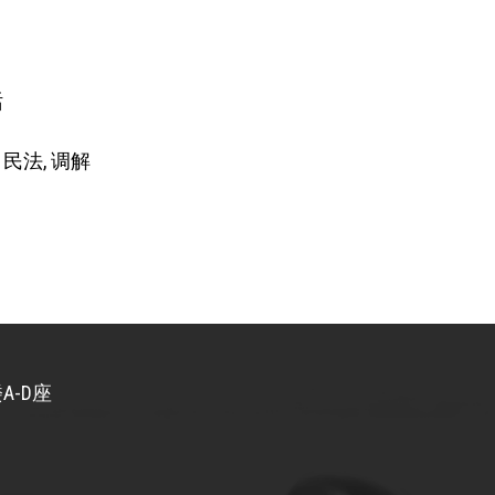
话
 民法, 调解
A-D座