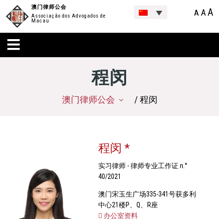
澳门律师公会
A
A
A
Associação dos Advogados de
Macau
程闵
澳门律师公会
/ 程闵
程闵 *
实习律师 - 律师专业工作证 n.°
40/2021
澳门宋玉生广场335-341号获多利
中心21楼P、Q、R座
办公室资料