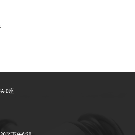
语
A-D座
30至下午6:30