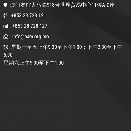
澳门友谊大马路918号世界贸易中心11楼A-D座
+853 28 728 121
+853 28 728 127
info@aam.org.mo
星期一至五上午9:30至下午1:00；下午2:30至下午
6:30
星期六上午9:30至下午1:00