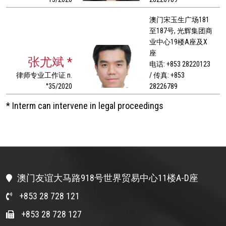
澳门宋玉生广场181
至187号, 光辉集团商
业中心19楼A座及X
座
张尤斌 *
电话: +853 28220123
律师专业工作证 n.
/ 传真: +853
°35/2020
28226789
* Interm can intervene in legal proceedings
澳门友谊大马路918号世界贸易中心11楼A-D座
+853 28 728 121
+853 28 728 127