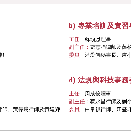
b) 專業培訓及實
主任：
蘇頌恩理事
副主任：
鄧志強律師及薛
律師
委員：
潘愛儀秘書長、盧
d) 法規與科技事
主任：
周成俊理事
副主任：
蔡永昌律師及劉
律師、黃偉境律師及黃建輝
委員：
白韋祺律師、江盛