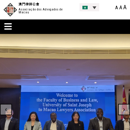
澳門律師公會
A
A
A
Associação dos Advogados de
Macau
‹
›