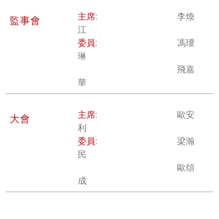
主席:
李煥
監事會
江
委員:
馮璦
琳
飛嘉
華
主席:
歐安
大會
利
委員:
梁瀚
民
歐頌
成