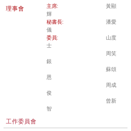
主席:
黃顯
理事會
輝
秘書長:
潘愛
儀
委員:
山度
士
周笑
銀
蘇頌
恩
周成
俊
曾新
智
工作委員會