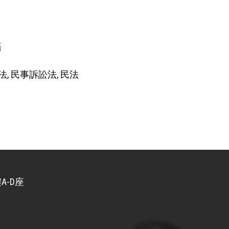
語
法, 民事訴訟法, 民法
A-D座