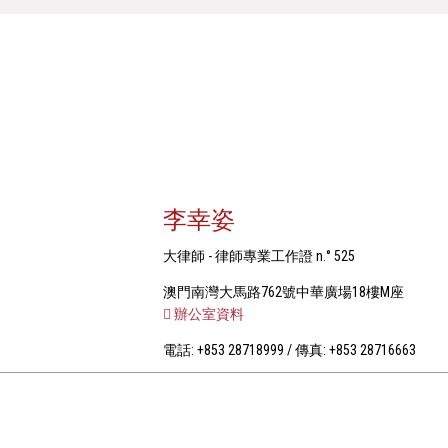
李幸姿
大律師 - 律師專業工作證 n.° 525
澳門南灣大馬路762號中華廣場18樓M座
辦公室資料
電話: +853 28718999 / 傳真: +853 28716663