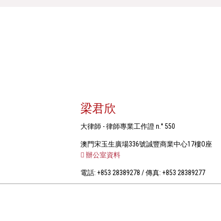
梁君欣
大律師 - 律師專業工作證 n.° 550
澳門宋玉生廣場336號誠豐商業中心17樓O座
辦公室資料
電話: +853 28389278 / 傳真: +853 28389277