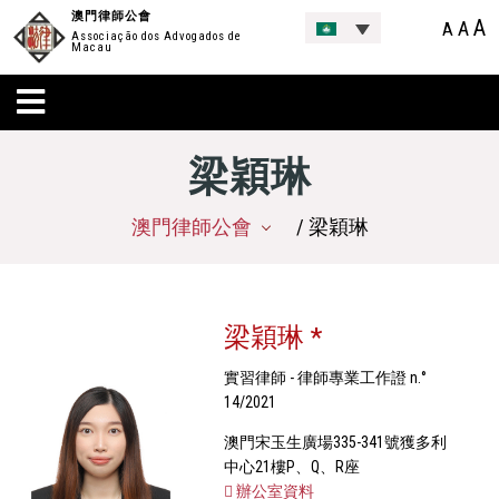
澳門律師公會
A
A
A
Associação dos Advogados de
Macau
梁穎琳
澳門律師公會
/ 梁穎琳
梁穎琳 *
實習律師 - 律師專業工作證 n.°
14/2021
澳門宋玉生廣場335-341號獲多利
中心21樓P、Q、R座
辦公室資料