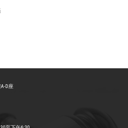
語
A-D座
30至下午6:30