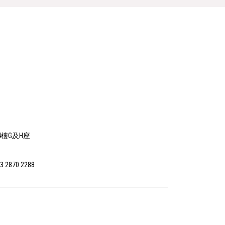
4樓G及H座
3 2870 2288