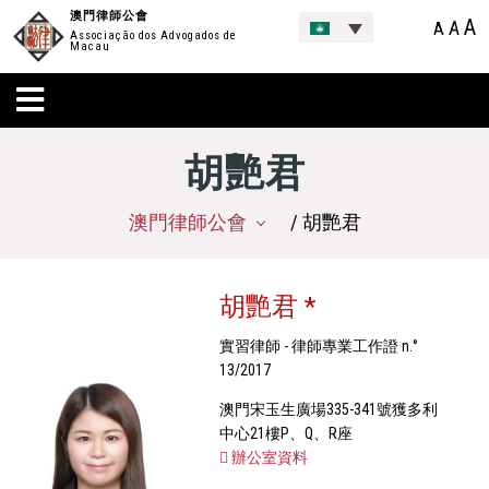
澳門律師公會
A
A
A
Associação dos Advogados de
Macau
胡艷君
澳門律師公會
/ 胡艷君
胡艷君 *
實習律師 - 律師專業工作證 n.°
13/2017
澳門宋玉生廣場335-341號獲多利
中心21樓P、Q、R座
辦公室資料