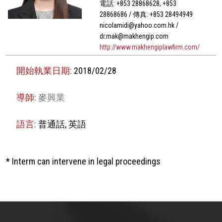
電話: +853 28868628, +853
28868686 / 傳真: +853 28494949
nicolamidi@yahoo.com.hk /
dr.mak@makhengip.com
http://www.makhengiplawfirm.com/
開始執業日期:
2018/02/28
導師:
麥興業
語言:
普通話, 英語
* Interm can intervene in legal proceedings