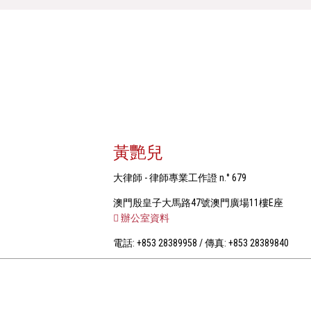
黃艷兒
大律師 - 律師專業工作證 n.° 679
澳門殷皇子大馬路47號澳門廣場11樓E座
辦公室資料
電話: +853 28389958 / 傳真: +853 28389840