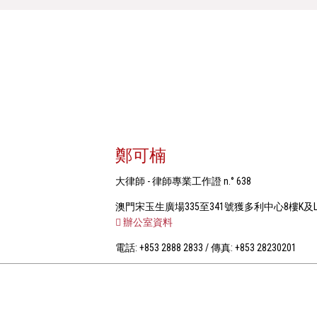
鄭可楠
大律師 - 律師專業工作證 n.° 638
澳門宋玉生廣場335至341號獲多利中心8樓K及
辦公室資料
電話: +853 2888 2833 / 傳真: +853 28230201