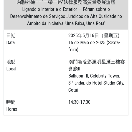
內聯外通——“一帶一路”法律服務高質量發展論壇
Ligando o Interior e o Exterior — Fórum sobre o
Desenvolvimento de Serviços Jurídicos de Alta Qualidade no
Âmbito da Iniciativa ‘Uma Faixa, Uma Rota’
日期
2025年5月16日（星期五)
Data
16 de Maio de 2025 (Sexta-
feira)
地點
澳門新濠影滙明星滙三樓宴
Local
會廳II
Ballroom II, Celebrity Tower,
3.º andar, do Hotel Studio City,
Cotai
時間
14:30-17:30
Horas