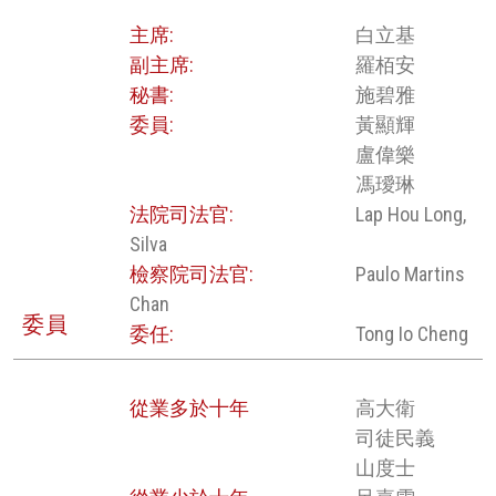
主席:
白立基
副主席:
羅栢安
秘書:
施碧雅
委員:
黃顯輝
盧偉樂
馮璦琳
法院司法官:
Lap Hou Long,
Silva
檢察院司法官:
Paulo Martins
Chan
委員
委任:
Tong Io Cheng
從業多於十年
高大衛
司徒民義
山度士