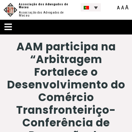
Associação dos Advogados de
A
A
A
Macau
Associação dos Advogados de
Macau
AAM participa na
“Arbitragem
Fortalece o
Desenvolvimento do
Comércio
Transfronteiriço-
Conferência de