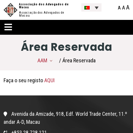
Associação dos Advogados de
A
A
A
Macau
Associação dos Advogados de
Macau
Área Reservada
AAM
/ Área Reservada
Faça o seu registo
AQUI
Avenida da Amizade, 918, Edf. World Trade Center, 11.º
andar A-D, Macau
+853 28 728 121