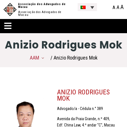
Associação dos Advogados de
A
A
A
Macau
Associação dos Advogados de
Macau
Anizio Rodrigues Mok
AAM
/ Anizio Rodrigues Mok
ANIZIO RODRIGUES
MOK
Advogado/a - Cédula n.° 389
Avenida da Praia Grande, n.º 409,
Edf. China Law, 4.º andar “C”, Macau