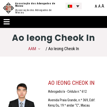
Associação dos Advogados de
A
A
A
Macau
Associação dos Advogados de
Macau
Ao Ieong Cheok In
AAM
/ Ao Ieong Cheok In
AO IEONG CHEOK IN
Advogado/a - Cédula n.° 612
Avenida Praia Grande, n.º 369, Edif.
Keng Ou, 19.º andar “C”, Macau