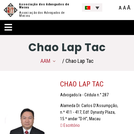
Associação dos Advogados de
A
A
A
Macau
Associação dos Advogados de
Macau
Chao Lap Tac
AAM
/ Chao Lap Tac
CHAO LAP TAC
Advogado/a - Cédula n.° 287
Alameda Dr. Carlos D’Assumpção,
n.º 411 - 417, Edf. Dynasty Plaza,
15.º andar “D-H”, Macau
Escritório