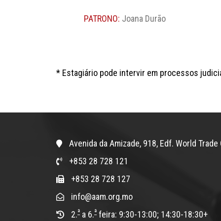
PATRONO:
Joana Durão
* Estagiário pode intervir em processos judici
Avenida da Amizade, 918, Edf. World Trade 
+853 28 728 121
+853 28 728 127
info@aam.org.mo
ª
ª
2.
a 6.
feira: 9:30-13:00; 14:30-18:30+