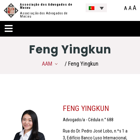
Associação dos Advogados de
A
A
A
Macau
Associação dos Advogados de
Macau
Feng Yingkun
AAM
/ Feng Yingkun
FENG YINGKUN
Advogado/a - Cédula n.° 688
Rua do Dr. Pedro José Lobo, n.ºs 1 a
3, Edifício Banco Luso Internacional,