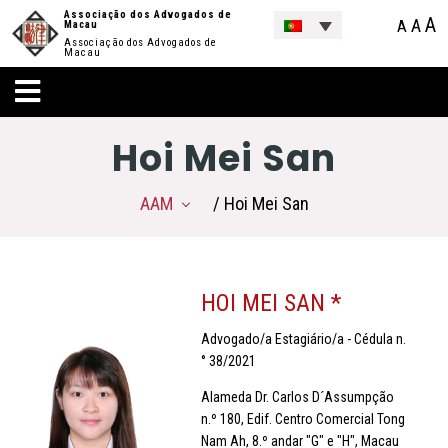
Associação dos Advogados de
A
A
A
Macau
Associação dos Advogados de
Macau
Hoi Mei San
AAM
/ Hoi Mei San
HOI MEI SAN *
Advogado/a Estagiário/a - Cédula n.
° 38/2021
Alameda Dr. Carlos D´Assumpção
n.º 180, Edif. Centro Comercial Tong
Nam Ah, 8.º andar "G" e "H", Macau