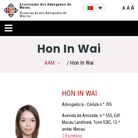
Associação dos Advogados de
A
A
A
Macau
Associação dos Advogados de
Macau
Hon In Wai
AAM
/ Hon In Wai
HON IN WAI
Advogado/a - Cédula n.° 705
Avenida da Amizade, n.º 555, Edf.
Macau Landmark, Torre ICBC, 15.º
andar, Macau
Escritório