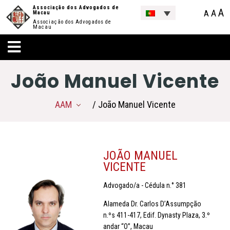
Associação dos Advogados de
A
A
A
Macau
Associação dos Advogados de
Macau
João Manuel Vicente
AAM
/ João Manuel Vicente
JOÃO MANUEL
VICENTE
Advogado/a - Cédula n.° 381
Alameda Dr. Carlos D’Assumpção
n.ºs 411-417, Edif. Dynasty Plaza, 3.º
andar “O”, Macau