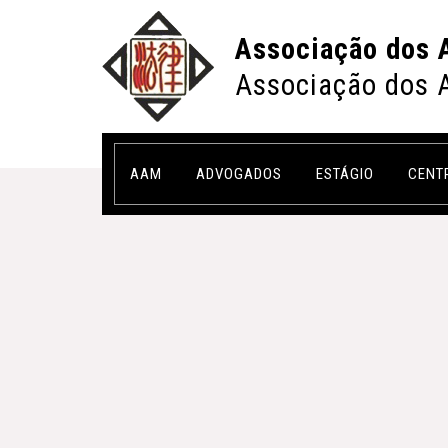
Associação dos 
Associação dos 
AAM
ADVOGADOS
ESTÁGIO
CENT