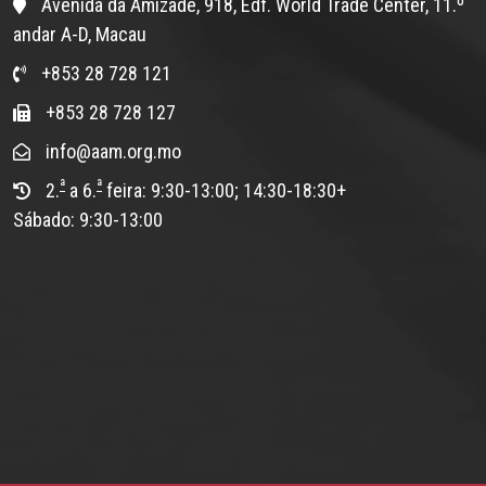
Avenida da Amizade, 918, Edf. World Trade Center, 11.º
andar A-D, Macau
+853 28 728 121
+853 28 728 127
info@aam.org.mo
ª
ª
2.
a 6.
feira: 9:30-13:00; 14:30-18:30+
Sábado: 9:30-13:00