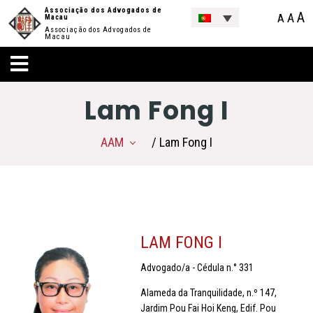
Associação dos Advogados de
A
A
A
Macau
Associação dos Advogados de
Macau
Lam Fong I
AAM
/ Lam Fong I
LAM FONG I
Advogado/a - Cédula n.° 331
Alameda da Tranquilidade, n.º 147,
Jardim Pou Fai Hoi Keng, Edif. Pou