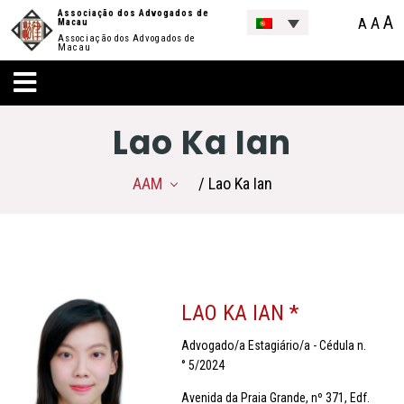
Associação dos Advogados de
A
A
A
Macau
Associação dos Advogados de
Macau
Lao Ka Ian
AAM
/ Lao Ka Ian
LAO KA IAN *
Advogado/a Estagiário/a - Cédula n.
° 5/2024
Avenida da Praia Grande, nº 371, Edf.