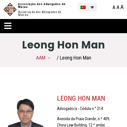
Associação dos Advogados de
A
A
A
Macau
Associação dos Advogados de
Macau
Leong Hon Man
AAM
/ Leong Hon Man
LEONG HON MAN
Advogado/a - Cédula n.° 214
Avenida da Praia Grande, n.º 409,
China Law Building, 12.º andar,