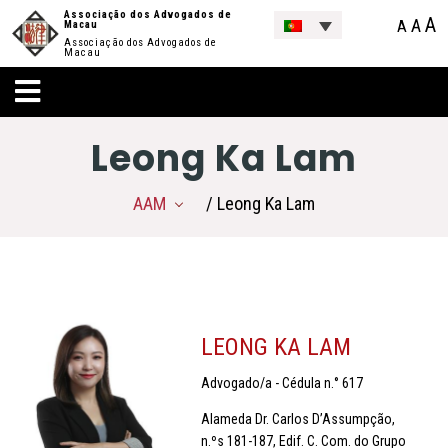
Associação dos Advogados de
A
A
A
Macau
Associação dos Advogados de
Macau
Leong Ka Lam
AAM
/ Leong Ka Lam
LEONG KA LAM
Advogado/a - Cédula n.° 617
Alameda Dr. Carlos D’Assumpção,
n.ºs 181-187, Edif. C. Com. do Grupo