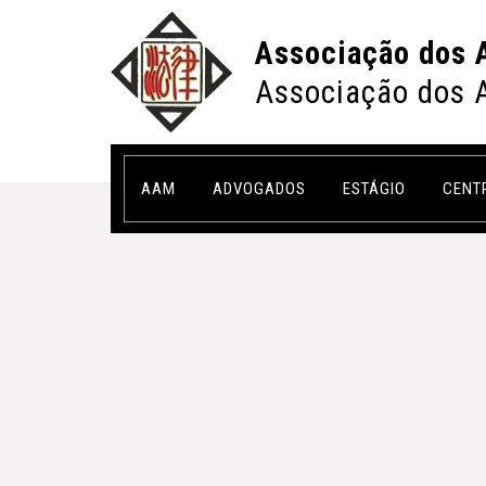
Associação dos 
Associação dos 
AAM
ADVOGADOS
ESTÁGIO
CENT