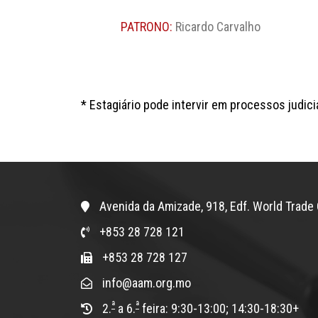
PATRONO:
Ricardo Carvalho
* Estagiário pode intervir em processos judici
Avenida da Amizade, 918, Edf. World Trade 
+853 28 728 121
+853 28 728 127
info@aam.org.mo
ª
ª
2.
a 6.
feira: 9:30-13:00; 14:30-18:30+