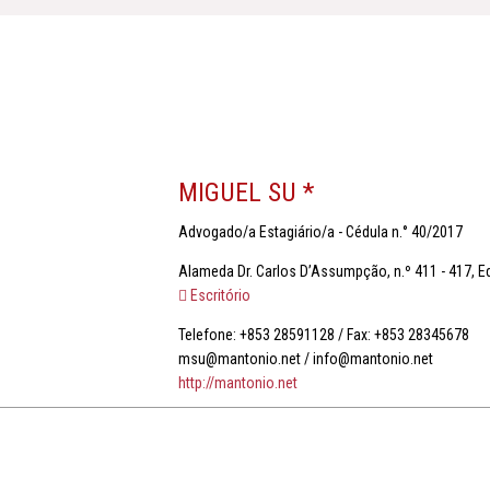
MIGUEL SU *
Advogado/a Estagiário/a - Cédula n.° 40/2017
Alameda Dr. Carlos D’Assumpção, n.º 411 - 417, Ed
Escritório
Telefone: +853 28591128 / Fax: +853 28345678
msu@mantonio.net / info@mantonio.net
http://mantonio.net