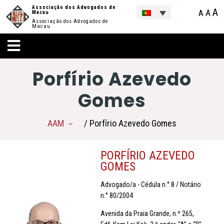
Associação dos Advogados de
A
A
A
Macau
Associação dos Advogados de
Macau
Porfírio Azevedo
Gomes
AAM
/ Porfírio Azevedo Gomes
PORFÍRIO AZEVEDO
GOMES
Advogado/a - Cédula n.° 8 / Notário
n.° 80/2004
Avenida da Praia Grande, n.º 265,