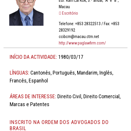
Edf. Kam Lai Kok, 3.º andar, “A” e “B”,
Macau
Escritório
Telefone: +853 28322513 / Fax: +853
28329192
ccibcm@macau.ctm.net
http://www.paglawfirm.com/
INÍCIO DA ACTIVIDADE:
1980/03/17
LÍNGUAS:
Cantonês, Português, Mandarim, Inglês,
Francês, Espanhol
ÁREAS DE INTERESSE:
Direito Civil, Direito Comercial,
Marcas e Patentes
INSCRITO NA ORDEM DOS ADVOGADOS DO
BRASIL