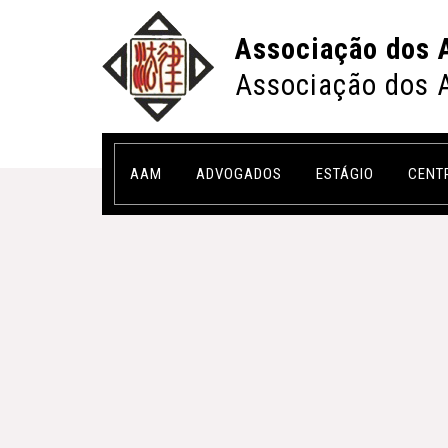
Associação dos 
Associação dos 
AAM
ADVOGADOS
ESTÁGIO
CENT