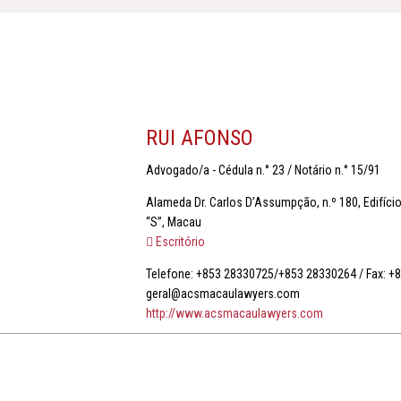
RUI AFONSO
Advogado/a - Cédula n.° 23 / Notário n.° 15/91
Alameda Dr. Carlos D’Assumpção, n.º 180, Edifíci
“S”, Macau
Escritório
Telefone: +853 28330725/+853 28330264 / Fax: +
geral@acsmacaulawyers.com
http://www.acsmacaulawyers.com