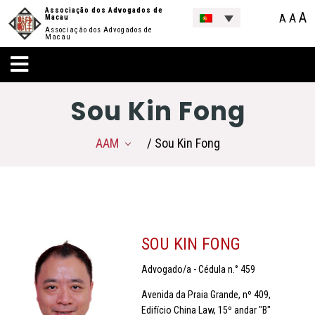
Associação dos Advogados de
A
A
A
Macau
Associação dos Advogados de
Macau
Sou Kin Fong
AAM
/ Sou Kin Fong
SOU KIN FONG
Advogado/a - Cédula n.° 459
Avenida da Praia Grande, nº 409,
Edifício China Law, 15º andar "B"