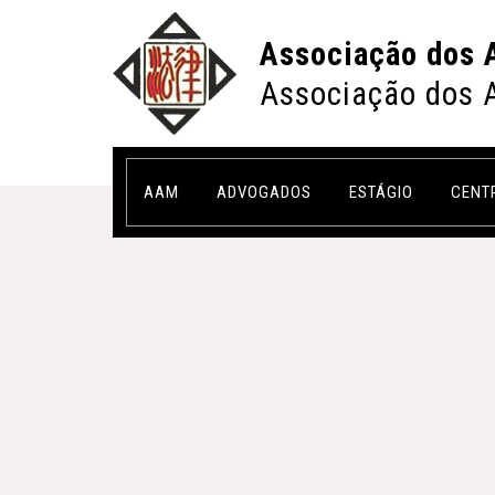
Associação dos 
Associação dos 
AAM
ADVOGADOS
ESTÁGIO
CENT