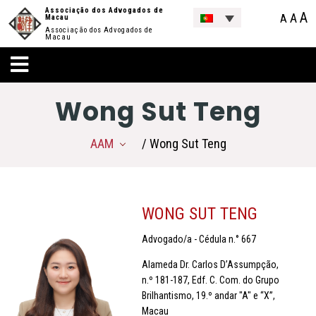
Associação dos Advogados de
A
A
A
Macau
Associação dos Advogados de
Macau
Wong Sut Teng
AAM
/ Wong Sut Teng
WONG SUT TENG
Advogado/a - Cédula n.° 667
Alameda Dr. Carlos D’Assumpção,
n.º 181-187, Edf. C. Com. do Grupo
Brilhantismo, 19.º andar "A" e “X”,
Macau