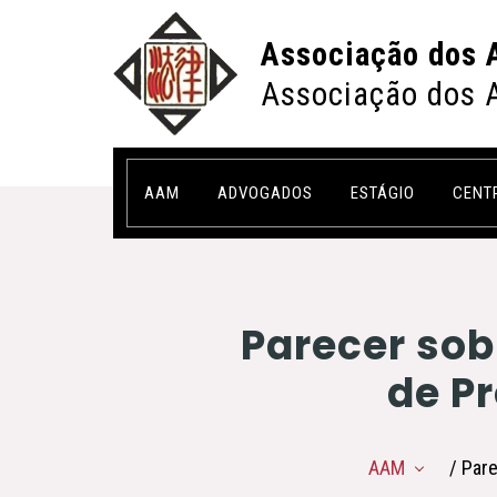
Associação dos 
Associação dos 
AAM
ADVOGADOS
ESTÁGIO
CENT
Parecer sob
de Pr
AAM
/ Par