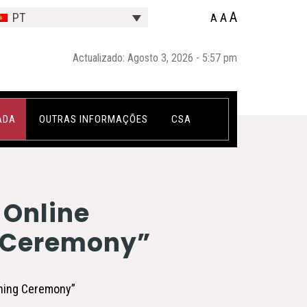
A
A
PT
A
Actualizado: Agosto 3, 2026 - 5:57 pm
ADA
OUTRAS INFORMAÇÕES
CSA
 Online
g Ceremony”
ching Ceremony”