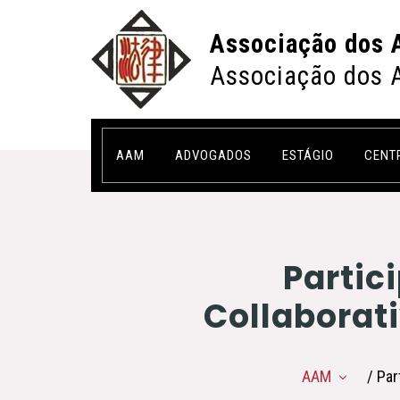
Associação dos 
Associação dos 
AAM
ADVOGADOS
ESTÁGIO
CENT
Partic
Collaborat
AAM
/ Pa