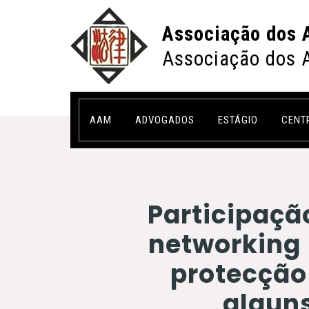
Associação dos 
Associação dos 
AAM
ADVOGADOS
ESTÁGIO
CENT
Participaçã
networking 
protecção
alguns