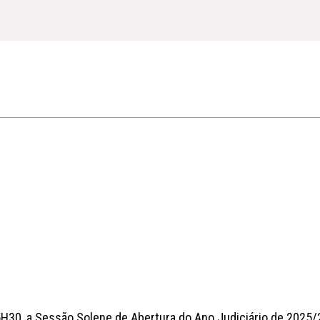
15H30, a Sessão Solene de Abertura do Ano Judiciário de 2025/