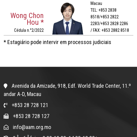
Macau
TEL: +853 2838
Wong Chon
8518/+853 2822
Hou *
2283/+853 2828 2286
Cédula n.°2/2022
/ FAX: +853 2882 8518
* Estagiário pode intervir em processos judiciais
Avenida da Amizade, 918, Edf. World Trade Center, 11.º
andar A-D, Macau
+853 28 728 121
+853 28 728 127
info@aam.org.mo
ª
ª