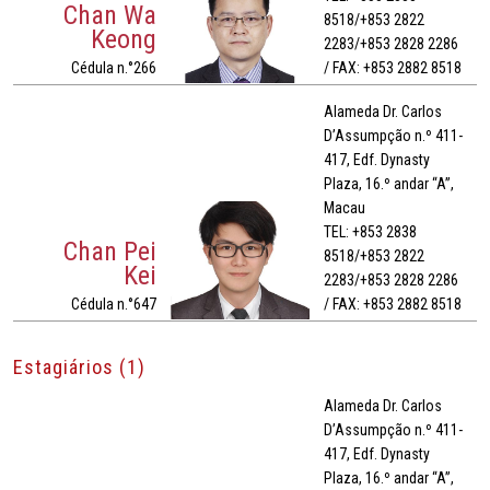
Chan Wa
8518/+853 2822
Keong
2283/+853 2828 2286
Cédula n.°266
/ FAX: +853 2882 8518
Alameda Dr. Carlos
D’Assumpção n.º 411-
417, Edf. Dynasty
Plaza, 16.º andar “A”,
Macau
TEL: +853 2838
Chan Pei
8518/+853 2822
Kei
2283/+853 2828 2286
Cédula n.°647
/ FAX: +853 2882 8518
Estagiários (1)
Alameda Dr. Carlos
D’Assumpção n.º 411-
417, Edf. Dynasty
Plaza, 16.º andar “A”,