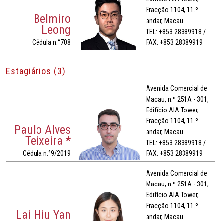
Fracção 1104, 11.º
Belmiro
andar, Macau
Leong
TEL: +853 28389918 /
Cédula n.°708
FAX: +853 28389919
Estagiários (3)
Avenida Comercial de
Macau, n.º 251A - 301,
Edifício AIA Tower,
Fracção 1104, 11.º
Paulo Alves
andar, Macau
Teixeira *
TEL: +853 28389918 /
Cédula n.°9/2019
FAX: +853 28389919
Avenida Comercial de
Macau, n.º 251A - 301,
Edifício AIA Tower,
Fracção 1104, 11.º
Lai Hiu Yan
andar, Macau