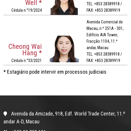
Well *
TEL: +853 28389918 /
Cédula n.°19/2024
FAX: +853 28389919
Avenida Comercial de
Macau, n.º 251A - 301,
Edifício AIA Tower,
Fracção 1104, 11.º
Cheong Wai
andar, Macau
Hang *
TEL: +853 28389918 /
Cédula n.°33/2021
FAX: +853 28389919
* Estagiário pode intervir em processos judiciais
Avenida da Amizade, 918, Edf. World Trade Center, 11.º
andar A-D, Macau