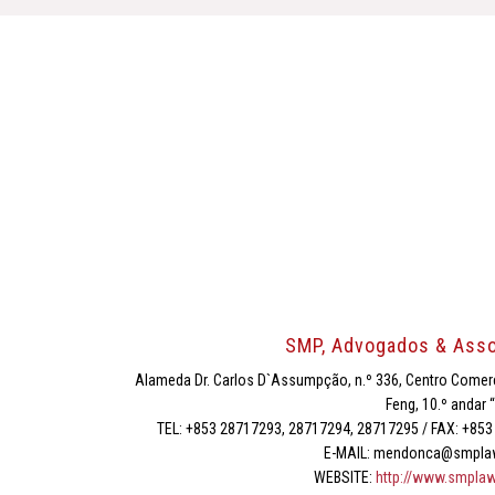
SMP, Advogados & Ass
Alameda Dr. Carlos D`Assumpção, n.º 336, Centro Comer
Feng, 10.º andar 
TEL: +853 28717293, 28717294, 28717295 / FAX: +85
E-MAIL: mendonca@smpla
WEBSITE:
http://www.smplaw