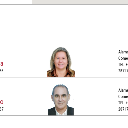
Alame
Comer
ça
TEL: 
66
2871
Alame
Comer
to
TEL: 
67
2871