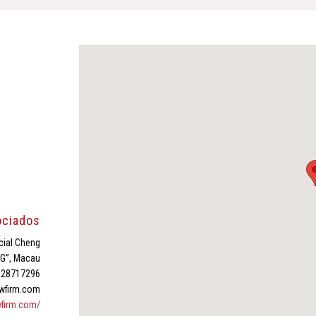
ociados
cial Cheng
“G”, Macau
3 28717296
wfirm.com
firm.com/