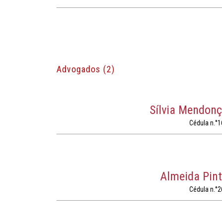
Advogados (2)
Sílvia Mendon
Cédula n.°1
Almeida Pin
Cédula n.°2