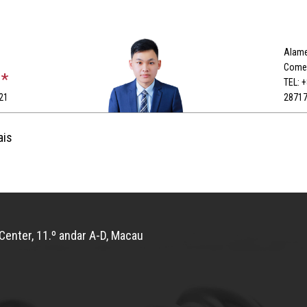
Alame
Comer
 *
TEL: 
21
2871
ais
Center, 11.º andar A-D, Macau