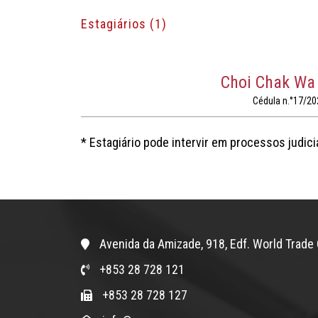
Estagiários (1)
Choi Chak Wa
Cédula n.°17/20
* Estagiário pode intervir em processos judici
Avenida da Amizade, 918, Edf. World Trade 
+853 28 728 121
+853 28 728 127