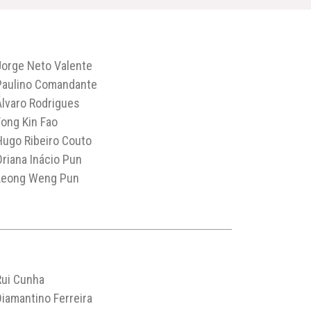
Jorge Neto Valente
Paulino Comandante
Álvaro Rodrigues
Fong Kin Fao
Hugo Ribeiro Couto
Oriana Inácio Pun
Leong Weng Pun
Rui Cunha
Diamantino Ferreira